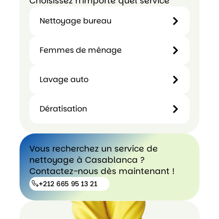
Choisissez n'importe quel service
Nettoyage bureau
Nettoyage
Femmes de ménage
bureau
Lavage auto
Femmes
de
Lavage
Dératisation
ménage
auto
Dératisation
Vous recherchez un service de
nettoyage à Casablanca ?
Contactez-nous dès maintenant !
+212 665 95 13 21