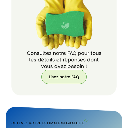
+212
665
95
13
21
Consultez notre FAQ pour tous
les détails et réponses dont
vous avez besoin !
Lisez notre FAQ
Lisez
notre
FAQ
OBTENEZ VOTRE ESTIMATION GRATUITE